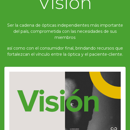
Visión
Ser la cadena de ópticas independientes más importante
del país, comprometida con las necesidades de sus
miembros
así como con el consumidor final, brindando recursos que
fortalezcan el vínculo entre la óptica y el paciente-cliente.