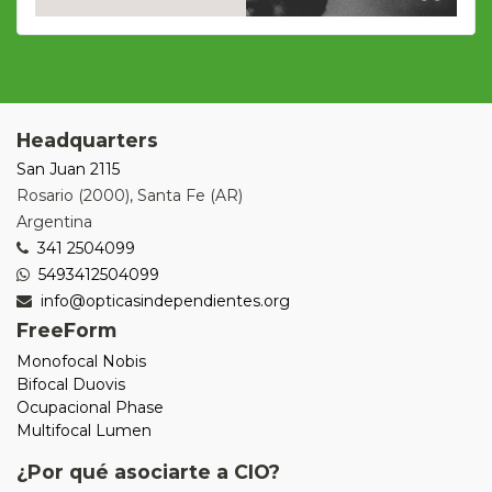
Headquarters
San Juan 2115
Rosario
(
2000
),
Santa Fe (AR)
Argentina
341 2504099
5493412504099
info@opticasindependientes.org
FreeForm
Monofocal Nobis
Bifocal Duovis
Ocupacional Phase
Multifocal Lumen
¿Por qué asociarte a CIO?