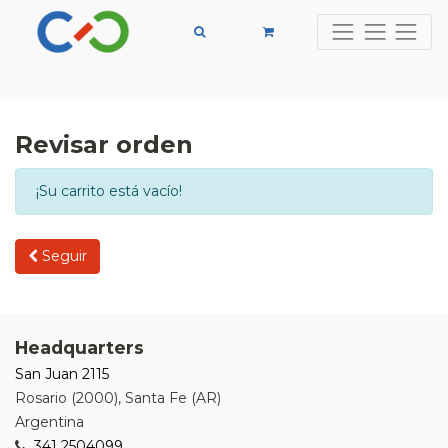
Revisar orden
¡Su carrito está vacío!
Seguir
Headquarters
San Juan 2115
Rosario
(
2000
),
Santa Fe (AR)
Argentina
341 2504099