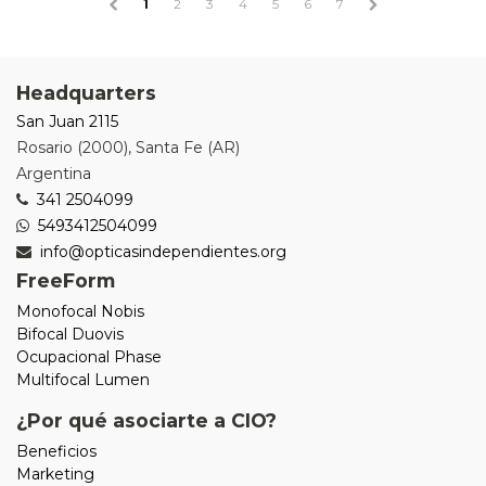
1
2
3
4
5
6
7
Headquarters
San Juan 2115
Rosario
(
2000
),
Santa Fe (AR)
Argentina
341 2504099
5493412504099
info@opticasindependientes.org
FreeForm
Monofocal Nobis
Bifocal Duovis
Ocupacional Phase
Multifocal Lumen
¿Por qué asociarte a CIO?
Beneficios
Marketing