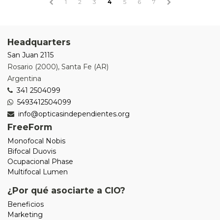
1
2
3
4
5
6
7
Headquarters
San Juan 2115
Rosario
(
2000
),
Santa Fe (AR)
Argentina
341 2504099
5493412504099
info@opticasindependientes.org
FreeForm
Monofocal Nobis
Bifocal Duovis
Ocupacional Phase
Multifocal Lumen
¿Por qué asociarte a CIO?
Beneficios
Marketing