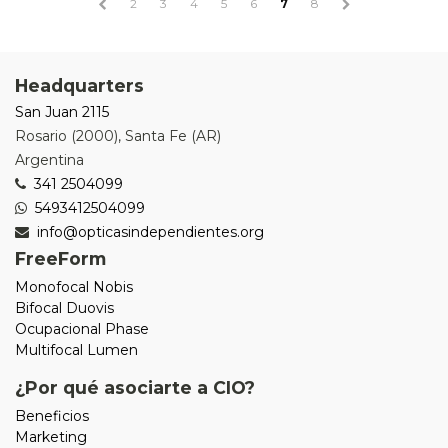
2
3
4
5
6
7
8
Headquarters
San Juan 2115
Rosario
(
2000
),
Santa Fe (AR)
Argentina
341 2504099
5493412504099
info@opticasindependientes.org
FreeForm
Monofocal Nobis
Bifocal Duovis
Ocupacional Phase
Multifocal Lumen
¿Por qué asociarte a CIO?
Beneficios
Marketing