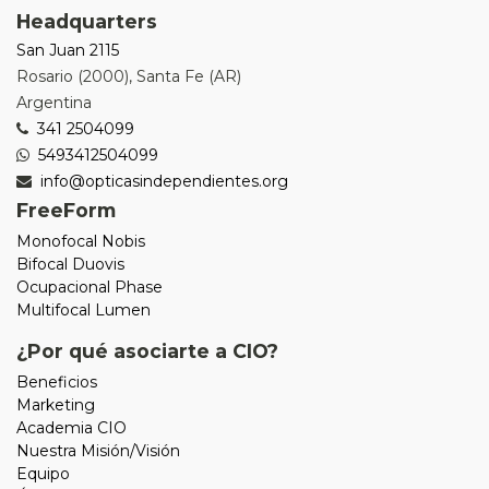
Headquarters
San Juan 2115
Rosario
(
2000
),
Santa Fe (AR)
Argentina
341 2504099
5493412504099
info@opticasindependientes.org
FreeForm
Monofocal Nobis
Bifocal Duovis
Ocupacional Phase
Multifocal Lumen
¿Por qué asociarte a CIO?
Beneficios
Marketing
Academia CIO
Nuestra Misión/Visión
Equipo