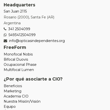
Headquarters
San Juan 2115
Rosario
(
2000
),
Santa Fe (AR)
Argentina
341 2504099
5493412504099
info@opticasindependientes.org
FreeForm
Monofocal Nobis
Bifocal Duovis
Ocupacional Phase
Multifocal Lumen
¿Por qué asociarte a CIO?
Beneficios
Marketing
Academia CIO
Nuestra Misión/Visión
Equipo