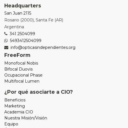
Headquarters
San Juan 2115
Rosario
(
2000
),
Santa Fe (AR)
Argentina
341 2504099
5493412504099
info@opticasindependientes.org
FreeForm
Monofocal Nobis
Bifocal Duovis
Ocupacional Phase
Multifocal Lumen
¿Por qué asociarte a CIO?
Beneficios
Marketing
Academia CIO
Nuestra Misión/Visión
Equipo