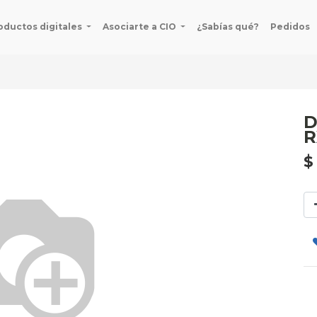
oductos digitales
Asociarte a CIO
¿Sabías qué?
Pedidos
D
R