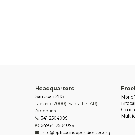
Headquarters
Free
San Juan 2115
Monof
Bifoca
Rosario
(
2000
),
Santa Fe (AR)
Ocupa
Argentina
Multi
341 2504099
5493412504099
info@opticasindependientes.org