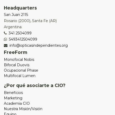
Headquarters
San Juan 2115
Rosario
(
2000
),
Santa Fe (AR)
Argentina
341 2504099
5493412504099
info@opticasindependientes.org
FreeForm
Monofocal Nobis
Bifocal Duovis
Ocupacional Phase
Multifocal Lumen
¿Por qué asociarte a CIO?
Beneficios
Marketing
Academia CIO
Nuestra Misión/Visión
Equipo