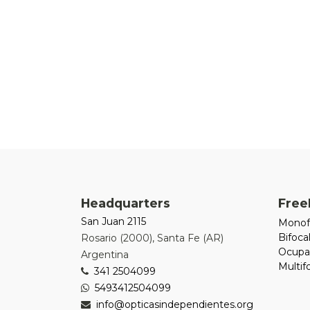
Headquarters
Free
San Juan 2115
Monof
Bifoca
Rosario
(
2000
),
Santa Fe (AR)
Ocupa
Argentina
Multi
341 2504099
5493412504099
info@opticasindependientes.org